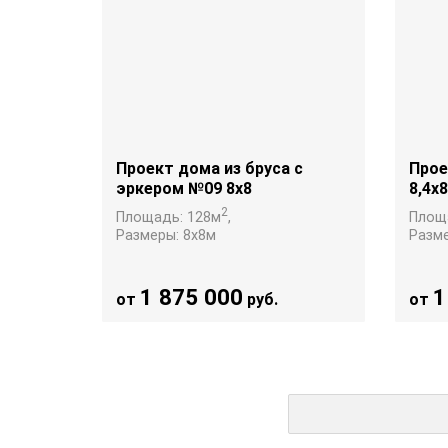
Проект дома из бруса с
Прое
эркером №09 8х8
8,4х8
2
Площадь:
128
м
,
Площ
Размеры:
8х8
м
Разм
1 875 000
1
от
руб.
от