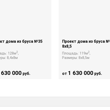
кт дома из бруса №35
Проект дома из бруса №
8х8,5
2
2
адь:
128
м
,
Площадь:
119
м
,
еры:
8,4х8
м
Размеры:
8х8,5
м
 630 000
1 630 000
руб.
от
руб.