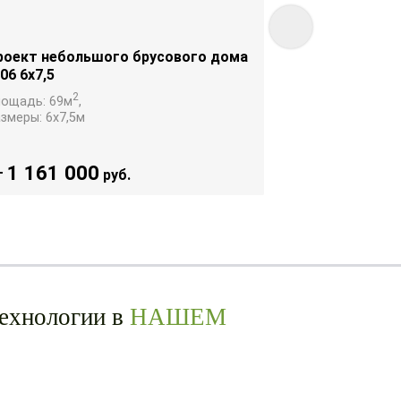
роект небольшого брусового дома
Проект небо
06 6х7,5
№08 8х9
2
лощадь:
69
м
,
Площадь:
108
м
азмеры:
6х7,5
м
Размеры:
8х9
м
1 161 000
1 452 0
т
руб.
от
технологии в
НАШЕМ