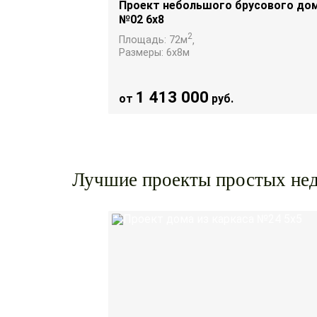
усового дома
Проект небольшого брусового до
№02 6х8
2
Площадь:
72
м
,
Размеры:
6х8
м
1 413 000
от
руб.
Лучшие проекты простых нед