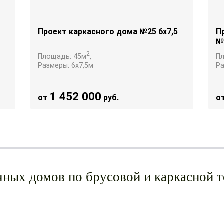
Проект каркасного дома №25 6х7,5
П
№
2
Площадь:
45
м
,
П
Размеры:
6х7,5
м
Р
1 452 000
от
руб.
о
ных домов по брусовой и каркасной 