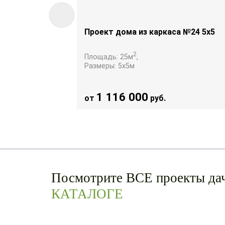
а №22 6х8
Проект дома из каркаса №24 5х5
2
Площадь:
25
м
,
Размеры:
5х5
м
1 116 000
от
руб.
Посмотрите ВСЕ проекты дач
КАТАЛОГЕ