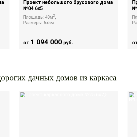
ма
Проект небольшого брусового дома
П
№04 6х5
№
2
Площадь:
48
м
,
П
Размеры:
6х5
м
Р
1 094 000
от
руб.
о
орогих дачных домов из каркаса