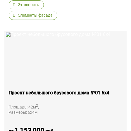
Этажность
Элементы фасада
Проект небольшого брусового дома №01 6х4
2
Площадь:
42
м
,
Размеры:
6х4
м
1 153 000