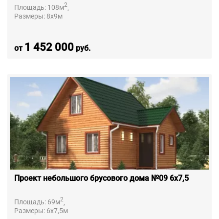
2
Площадь:
108
м
,
Размеры:
8х9
м
1 452 000
от
руб.
Проект небольшого брусового дома №09 6х7,5
2
Площадь:
69
м
,
Размеры:
6х7,5
м