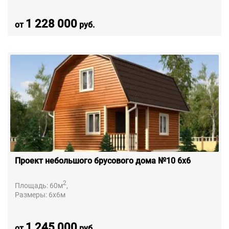
1 228 000
от
руб.
Проект небольшого брусового дома №10 6х6
2
Площадь:
60
м
,
Размеры:
6х6
м
1 245 000
от
руб.