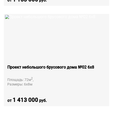
от
руб.
Проект небольшого брусового дома №02 6х8
2
Площадь:
72
м
,
Размеры:
6х8
м
1 413 000
от
руб.