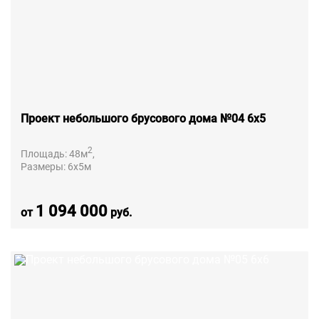
Проект небольшого брусового дома №04 6х5
2
Площадь:
48
м
,
Размеры:
6х5
м
1 094 000
от
руб.