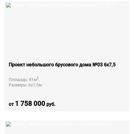
Проект небольшого брусового дома №03 6х7,5
2
Площадь:
81
м
,
Размеры:
6х7,5
м
1 758 000
от
руб.