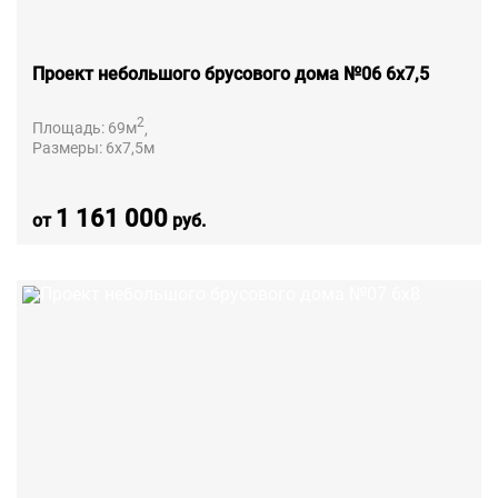
Проект небольшого брусового дома №06 6х7,5
2
Площадь:
69
м
,
Размеры:
6х7,5
м
1 161 000
от
руб.