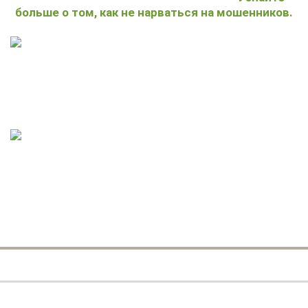
больше о том, как не нарваться на мошенников.
БЕЗ ПРЕДОПЛАТЫ
70% - после поставки материалов на ваш
участок. 30% - после сдачи дома.
Русские профессиональные бригады.
Профессионалы своего дела. Строгое
соблюдение технологии.