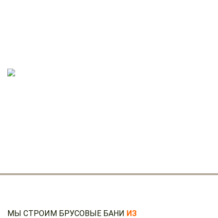
ТОЛЩИНА БРУСА. ВАРИАНТЫ:
100х150 мм
150x150 мм
200х150 мм
БАНИ ИЗ БРУСА:
ДВЕ БАЗОВЫХ КОМПЛЕКТАЦИИ ГОТОВОГО
ДАЧНОГО ДОМА
Эконом
Стандарт
МЫ СТРОИМ БРУСОВЫЕ БАНИ
ИЗ