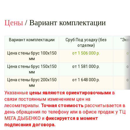
Цены
/ Вариант комплектации
Вариант комплектации
Сруб Под усадку (без
"Эко
отделки)
Цена стены брус 100х150
от 1 506 000 р.
о
мм
Цена стены брус 150х150
от 1 581 000 р.
о
мм
Цена стены брус 200х150
от 1 648 000 р.
о
мм
Указанные
цены являются ориентировочными
в
связи постоянным изменением цен на
лесоматериалы.
Точная
стоимость
рассчитывается в
день обращения по телефону или в офисе продаж у ТЦ
МЕГА ДЫБЕНКО и
фиксируется в момент
подписания договора.